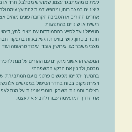
לעיתים מהמתבגר עצמו, שמרגיש מבולבל, חרד או מת
קיצוניים במצב רוחו, ומחפש דמות להתיעץ עימה ולה
אחרים ההורים או הסביבה הקרובה פונים מזהים א
רגשית או שינויים בהתנהגות.
הטיפול נועד לסייע בהתמודדות עם מצבי לחץ,, דימוי גו
חוסר ביטחון, קושי בוויסות רגשי, בעיות בתפקוד חבר
מצבי משבר כגון: גירושין, אובדן, עיבוד טראומה ועוד.
המפגש הראשוני מתקיים עם ההורים על מנת להכיר 
מבטם, ולהבין את הרקע המשפחתי.
בהמשך יתקיימו מפגשים פרטניים עם המתבגר.ת, שיא
ויצירת מקום בטוח בחדר הטיפול. .במפגשים אלו נש
ב
צילום ותמונות, משחק וחומרי אומנות, על מנת לא
את הדרך המתאימה עבורו להביע את עצמו.